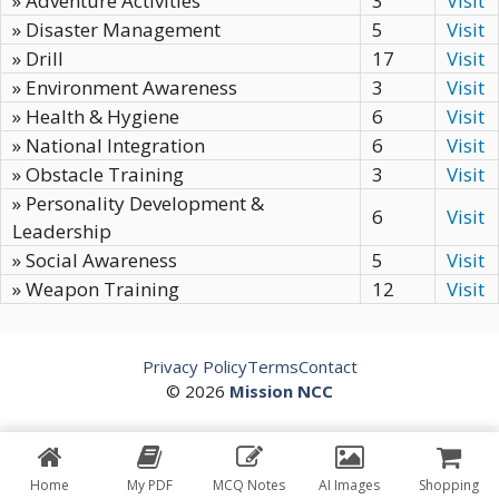
» Adventure Activities
3
Visit
» Disaster Management
5
Visit
» Drill
17
Visit
» Environment Awareness
3
Visit
» Health & Hygiene
6
Visit
» National Integration
6
Visit
» Obstacle Training
3
Visit
» Personality Development &
6
Visit
Leadership
» Social Awareness
5
Visit
» Weapon Training
12
Visit
Privacy Policy
Terms
Contact
© 2026
Mission NCC
Home
My PDF
MCQ Notes
AI Images
Shopping