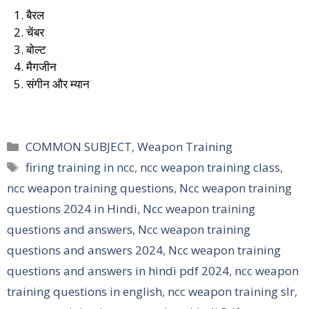
1. बैरल
2. चेंबर
3. बोल्ट
4. मैगजीन
5. संगीन और म्यान
Categories
COMMON SUBJECT
,
Weapon Training
Tags
firing training in ncc
,
ncc weapon training class
,
ncc weapon training questions
,
Ncc weapon training
questions 2024 in Hindi
,
Ncc weapon training
questions and answers
,
Ncc weapon training
questions and answers 2024
,
Ncc weapon training
questions and answers in hindi pdf 2024
,
ncc weapon
training questions in english
,
ncc weapon training slr
,