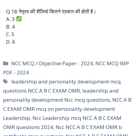
Q.18 नेतृत्व की शैलियां कितने प्रकार की होती है।
A. 3
B. 4
C. 5
D. 6
Categories
NCC MCQ / Objective Paper - 2024
,
NCC MCQ IMP
PDF - 2024
Tags
leadership and personality development mcq
questions NCC A B C EXAM OMR
,
leadership and
personality development Ncc mcq questions
,
NCC A B
C EXAM OMR mcq on personality development
Leadership
,
Ncc Leadership mcq NCC A B C EXAM
OMR questions 2024
,
Ncc NCC A B C EXAM OMR b