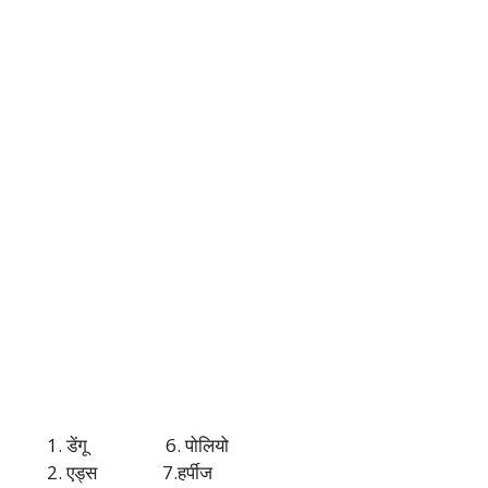
डेंगू 6. पोलियो
एड्स 7.हर्पीज