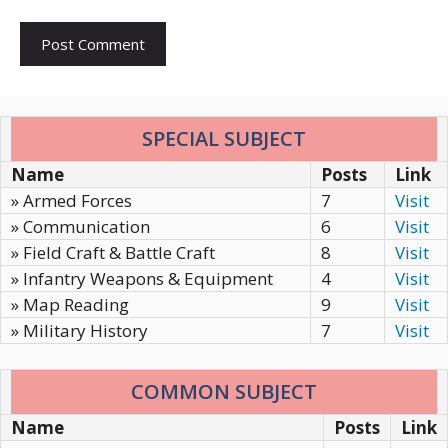
SPECIAL SUBJECT
Name
Posts
Link
» Armed Forces
7
Visit
» Communication
6
Visit
» Field Craft & Battle Craft
8
Visit
» Infantry Weapons & Equipment
4
Visit
» Map Reading
9
Visit
» Military History
7
Visit
COMMON SUBJECT
Name
Posts
Link