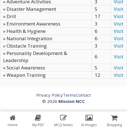
» Adventure Activities
3
Visit
» Disaster Management
5
Visit
» Drill
17
Visit
» Environment Awareness
3
Visit
» Health & Hygiene
6
Visit
» National Integration
6
Visit
» Obstacle Training
3
Visit
» Personality Development &
6
Visit
Leadership
» Social Awareness
5
Visit
» Weapon Training
12
Visit
Privacy Policy
Terms
Contact
© 2026
Mission NCC
Home
My PDF
MCQ Notes
AI Images
Shopping