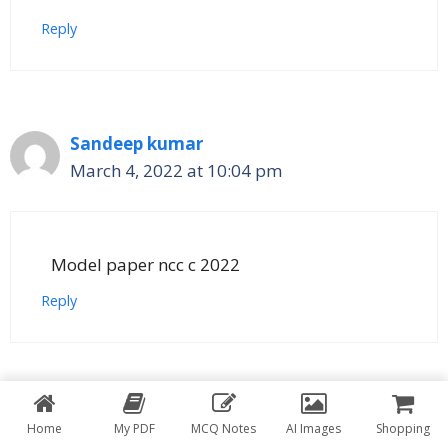
Reply
Sandeep kumar
March 4, 2022 at 10:04 pm
Model paper ncc c 2022
Reply
Nitesh kumar
Home
My PDF
MCQ Notes
AI Images
Shopping
March 10, 2022 at 12:27 pm