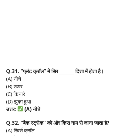
Q.31. “
फ्रंट
क्रॉल”
में
सिर _______
दिशा
में
होता
है।
(A) नीचे
(B) ऊपर
(C) किनारे
(D) झुका हुआ
उत्तर:
(A)
नीचे
Q.32. “
बैक
स्ट्रोक”
को
और
किस
नाम
से
जाना
जाता
है?
(A) रिवर्स क्रॉल