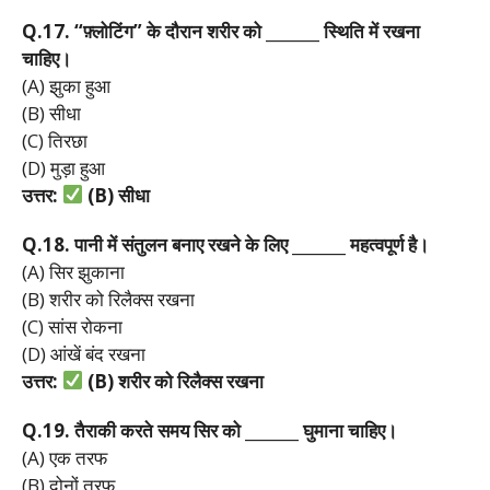
Q.17. “
फ़्लोटिंग”
के
दौरान
शरीर
को _______
स्थिति
में
रखना
चाहिए।
(A) झुका हुआ
(B) सीधा
(C) तिरछा
(D) मुड़ा हुआ
उत्तर:
(B)
सीधा
Q.18.
पानी
में
संतुलन
बनाए
रखने
के
लिए _______
महत्वपूर्ण
है।
(A) सिर झुकाना
(B) शरीर को रिलैक्स रखना
(C) सांस रोकना
(D) आंखें बंद रखना
उत्तर:
(B)
शरीर
को
रिलैक्स
रखना
Q.19.
तैराकी
करते
समय
सिर
को _______
घुमाना
चाहिए।
(A) एक तरफ
(B) दोनों तरफ