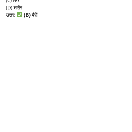
(C) सिर
(D) शरीर
उत्तर:
(B)
पैरों