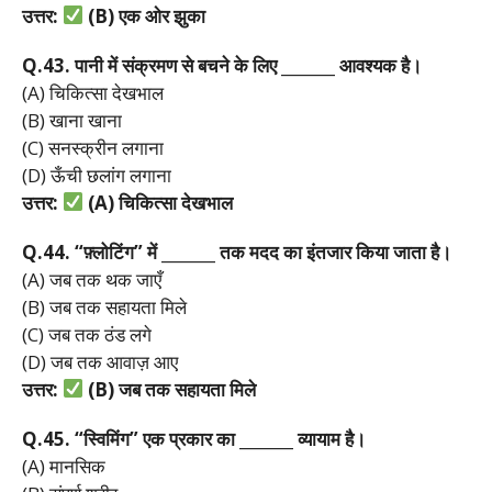
उत्तर:
(B)
एक
ओर
झुका
Q.43.
पानी
में
संक्रमण
से
बचने
के
लिए _______
आवश्यक
है।
(A) चिकित्सा देखभाल
(B) खाना खाना
(C) सनस्क्रीन लगाना
(D) ऊँची छलांग लगाना
उत्तर:
(A)
चिकित्सा
देखभाल
Q.44. “
फ़्लोटिंग”
में _______
तक
मदद
का
इंतजार
किया
जाता
है।
(A) जब तक थक जाएँ
(B) जब तक सहायता मिले
(C) जब तक ठंड लगे
(D) जब तक आवाज़ आए
उत्तर:
(B)
जब
तक
सहायता
मिले
Q.45. “
स्विमिंग”
एक
प्रकार
का _______
व्यायाम
है।
(A) मानसिक