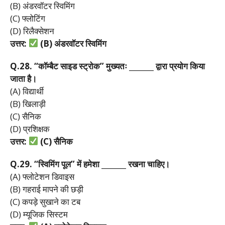
(B) अंडरवॉटर स्विमिंग
(C) फ्लोटिंग
(D) रिलैक्सेशन
उत्तर:
(B)
अंडरवॉटर
स्विमिंग
Q.28. “
कॉम्बैट
साइड
स्ट्रोक”
मुख्यतः _______
द्वारा
प्रयोग
किया
जाता
है।
(A) विद्यार्थी
(B) खिलाड़ी
(C) सैनिक
(D) प्रशिक्षक
उत्तर:
(C)
सैनिक
Q.29. “
स्विमिंग
पूल”
में
हमेशा _______
रखना
चाहिए।
(A) फ्लोटेशन डिवाइस
(B) गहराई मापने की छड़ी
(C) कपड़े सुखाने का टब
(D) म्यूजिक सिस्टम