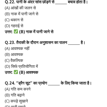
Q.22.
पानी
के
अंदर
सांस
छोड़ने
से _______
बचाव
होता
है।
(A) आंखों की जलन से
(B) नाक में पानी जाने से
(C) थकान से
(D) गहराई से
उत्तर:
(B)
नाक
में
पानी
जाने
से
Q.23.
तैराकी
के
दौरान
अनुशासन
का
पालन _______
है।
(A) आवश्यक नहीं
(B) आवश्यक
(C) वैकल्पिक
(D) सिर्फ प्रतियोगिता में
उत्तर:
(B)
आवश्यक
Q.24. “
ड्रैग
सूट”
का
प्रयोग _______
के
लिए
किया
जाता
है।
(A) गति कम करने
(B) गति बढ़ाने
(C) कपड़े सुखाने
(D) पानी मापने