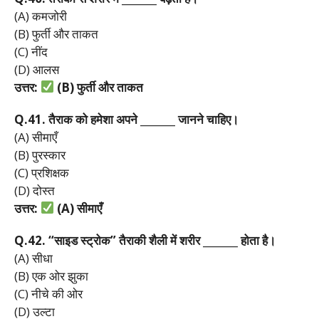
(A) कमजोरी
(B) फुर्ती और ताकत
(C) नींद
(D) आलस
उत्तर:
(B)
फुर्ती
और
ताकत
Q.41.
तैराक
को
हमेशा
अपने _______
जानने
चाहिए।
(A) सीमाएँ
(B) पुरस्कार
(C) प्रशिक्षक
(D) दोस्त
उत्तर:
(A)
सीमाएँ
Q.42. “
साइड
स्ट्रोक”
तैराकी
शैली
में
शरीर _______
होता
है।
(A) सीधा
(B) एक ओर झुका
(C) नीचे की ओर
(D) उल्टा