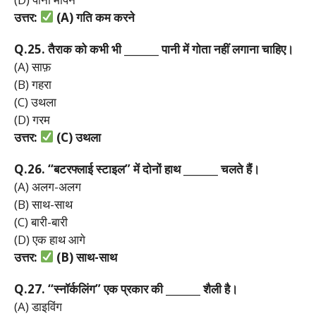
उत्तर:
(A)
गति
कम
करने
Q.25.
तैराक
को
कभी
भी _______
पानी
में
गोता
नहीं
लगाना
चाहिए।
(A) साफ़
(B) गहरा
(C) उथला
(D) गरम
उत्तर:
(C)
उथला
Q.26. “
बटरफ्लाई
स्टाइल”
में
दोनों
हाथ _______
चलते
हैं।
(A) अलग-अलग
(B) साथ-साथ
(C) बारी-बारी
(D) एक हाथ आगे
उत्तर:
(B)
साथ-
साथ
Q.27. “
स्नॉर्कलिंग”
एक
प्रकार
की _______
शैली
है।
(A) डाइविंग