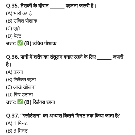
Q.35.
तैराकी
के
दौरान _______
पहनना
जरूरी
है।
(A) भारी कपड़े
(B) उचित पोशाक
(C) जूते
(D) बेल्ट
उत्तर:
(B)
उचित
पोशाक
Q.36.
पानी
में
शरीर
का
संतुलन
बनाए
रखने
के
लिए _______
जरूरी
है।
(A) डरना
(B) रिलैक्स रहना
(C) आंखें खोलना
(D) सिर उठाना
उत्तर:
(B)
रिलैक्स
रहना
Q.37. “
फ्लोटेशन”
का
अभ्यास
कितने
मिनट
तक
किया
जाता
है?
(A) 1 मिनट
(B) 3 मिनट