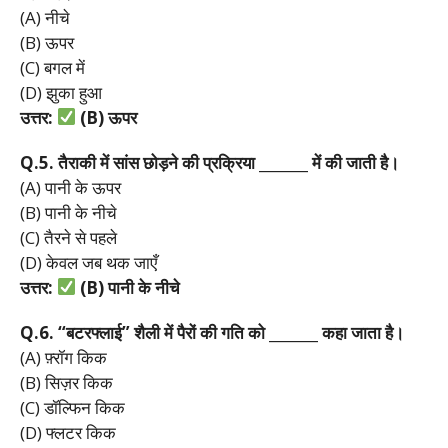
(A) नीचे
(B) ऊपर
(C) बगल में
(D) झुका हुआ
उत्तर:
(B)
ऊपर
Q.5.
तैराकी
में
सांस
छोड़ने
की
प्रक्रिया _______
में
की
जाती
है।
(A) पानी के ऊपर
(B) पानी के नीचे
(C) तैरने से पहले
(D) केवल जब थक जाएँ
उत्तर:
(B)
पानी
के
नीचे
Q.6. “
बटरफ्लाई”
शैली
में
पैरों
की
गति
को _______
कहा
जाता
है।
(A) फ़्रॉग किक
(B) सिज़र किक
(C) डॉल्फिन किक
(D) फ्लटर किक