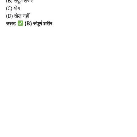
(B) संपूर्ण शरीर
(C) योग
(D) खेल नहीं
उत्तर:
(B)
संपूर्ण
शरीर