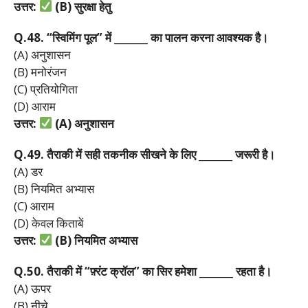
उत्तर:
(B)
सुरक्षा
हेतु
Q.48. “
स्विमिंग
पूल”
में _______
का
पालन
करना
आवश्यक
है।
(A) अनुशासन
(B) मनोरंजन
(C) प्रतियोगिता
(D) आराम
उत्तर:
(A)
अनुशासन
Q.49.
तैराकी
में
सही
तकनीक
सीखने
के
लिए _______
जरूरी
है।
(A) डर
(B) नियमित अभ्यास
(C) आराम
(D) केवल किताबें
उत्तर:
(B)
नियमित
अभ्यास
Q.50.
तैराकी
में “
फ़्रंट
क्रॉल”
का
सिर
हमेशा _______
रहता
है।
(A) ऊपर
(B) नीचे