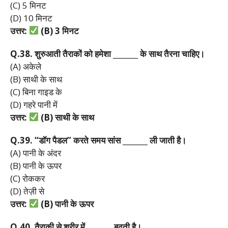
(C) 5 मिनट
(D) 10 मिनट
उत्तर:
(B) 3
मिनट
Q.38.
शुरुआती
तैराकों
को
हमेशा _______
के
साथ
तैरना
चाहिए।
(A) अकेले
(B) साथी के साथ
(C) बिना गाइड के
(D) गहरे पानी में
उत्तर:
(B)
साथी
के
साथ
Q.39. “
डॉग
पैडल”
करते
समय
सांस _______
ली
जाती
है।
(A) पानी के अंदर
(B) पानी के ऊपर
(C) रोककर
(D) तेज़ी से
उत्तर:
(B)
पानी
के
ऊपर
Q.40.
तैराकी
से
शरीर
में _______
बढ़ती
है।