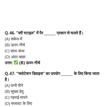
Q.46. “
फ़्री
स्टाइल”
में
पैर _______
प्रकार
से
चलते
हैं।
(A) सर्कल में
(B) ऊपर-नीचे
(C) साथ-साथ
(D) अंदर-बाहर
उत्तर:
(B)
ऊपर-
नीचे
Q.47. “
फ्लोटेशन
डिवाइस”
का
उपयोग _______
के
लिए
किया
जाता
है।
(A) पानी पीने
(B) सुरक्षा हेतु
(C) गहराई मापने
(D) सजावट के लिए