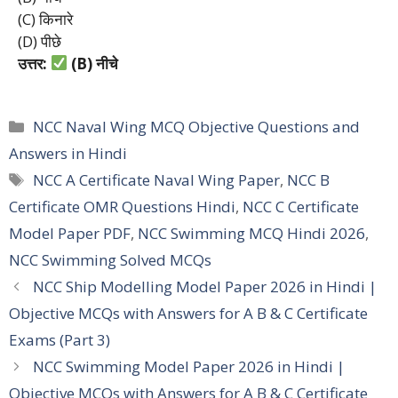
(C) किनारे
(D) पीछे
उत्तर:
(B)
नीचे
Categories
NCC Naval Wing MCQ Objective Questions and
Answers in Hindi
Tags
NCC A Certificate Naval Wing Paper
,
NCC B
Certificate OMR Questions Hindi
,
NCC C Certificate
Model Paper PDF
,
NCC Swimming MCQ Hindi 2026
,
NCC Swimming Solved MCQs
NCC Ship Modelling Model Paper 2026 in Hindi |
Objective MCQs with Answers for A B & C Certificate
Exams (Part 3)
NCC Swimming Model Paper 2026 in Hindi |
Objective MCQs with Answers for A B & C Certificate