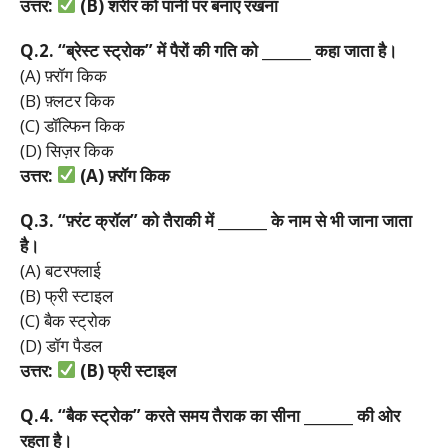
उत्तर:
(B)
शरीर
को
पानी
पर
बनाए
रखना
Q.2. “
ब्रेस्ट
स्ट्रोक”
में
पैरों
की
गति
को _______
कहा
जाता
है।
(A) फ़्रॉग किक
(B) फ़्लटर किक
(C) डॉल्फिन किक
(D) सिज़र किक
उत्तर:
(A)
फ़्रॉग
किक
Q.3. “
फ़्रंट
क्रॉल”
को
तैराकी
में _______
के
नाम
से
भी
जाना
जाता
है।
(A) बटरफ्लाई
(B) फ्री स्टाइल
(C) बैक स्ट्रोक
(D) डॉग पैडल
उत्तर:
(B)
फ्री
स्टाइल
Q.4. “
बैक
स्ट्रोक”
करते
समय
तैराक
का
सीना _______
की
ओर
रहता
है।