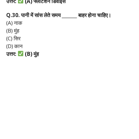
उत्तर:
(A)
फ्लोटेशन
डिवाइस
Q.30.
पानी
में
सांस
लेते
समय _______
बाहर
होना
चाहिए।
(A) नाक
(B) मुंह
(C) सिर
(D) कान
उत्तर:
(B)
मुंह