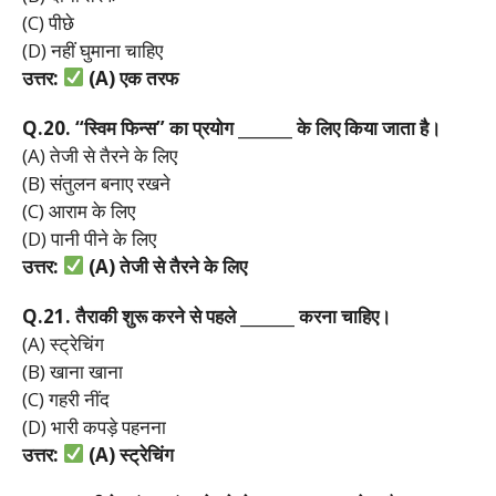
(C) पीछे
(D) नहीं घुमाना चाहिए
उत्तर:
(A)
एक
तरफ
Q.20. “
स्विम
फिन्स”
का
प्रयोग _______
के
लिए
किया
जाता
है।
(A) तेजी से तैरने के लिए
(B) संतुलन बनाए रखने
(C) आराम के लिए
(D) पानी पीने के लिए
उत्तर:
(A)
तेजी
से
तैरने
के
लिए
Q.21.
तैराकी
शुरू
करने
से
पहले _______
करना
चाहिए।
(A) स्ट्रेचिंग
(B) खाना खाना
(C) गहरी नींद
(D) भारी कपड़े पहनना
उत्तर:
(A)
स्ट्रेचिंग