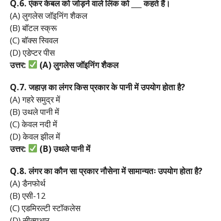
Q.6.
एंकर
केबल
को
जोड़ने
वाले
लिंक
को ___
कहते
हैं।
(A) लुगलेस जॉइनिंग शैकल
(B) बॉटल स्क्रू
(C) बॉक्स स्विवल
(D) एडेप्टर पीस
उत्तर:
(A)
लुगलेस
जॉइनिंग
शैकल
Q.7.
जहाज़
का
लंगर
किस
प्रकार
के
पानी
में
उपयोग
होता
है?
(A) गहरे समुद्र में
(B) उथले पानी में
(C) केवल नदी में
(D) केवल झील में
उत्तर:
(B)
उथले
पानी
में
Q.8.
लंगर
का
कौन
सा
प्रकार
नौसेना
में
सामान्यतः
उपयोग
होता
है?
(A) डैनफोर्थ
(B) एसी-12
(C) एडमिरल्टी स्टॉकलेस
(D) सीक्यूआर