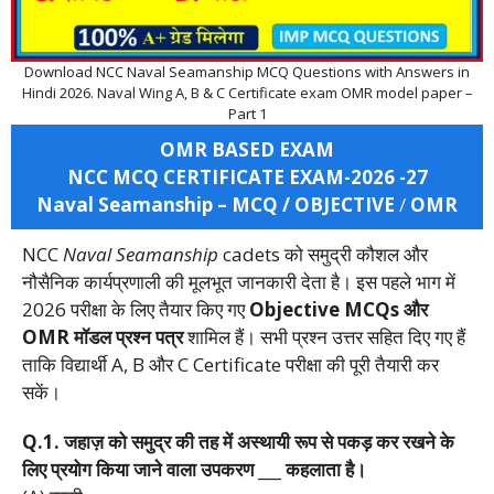
Download NCC Naval Seamanship MCQ Questions with Answers in
Hindi 2026. Naval Wing A, B & C Certificate exam OMR model paper –
Part 1
OMR BASED EXAM
NCC MCQ CERTIFICATE EXAM-2026 -27
Naval Seamanship – MCQ / OBJECTIVE
/
OMR
NCC
Naval Seamanship
cadets को समुद्री कौशल और
नौसैनिक कार्यप्रणाली की मूलभूत जानकारी देता है। इस पहले भाग में
2026 परीक्षा के लिए तैयार किए गए
Objective MCQs और
OMR मॉडल प्रश्न पत्र
शामिल हैं। सभी प्रश्न उत्तर सहित दिए गए हैं
ताकि विद्यार्थी A, B और C Certificate परीक्षा की पूरी तैयारी कर
सकें।
Q.1.
जहाज़
को
समुद्र
की
तह
में
अस्थायी
रूप
से
पकड़
कर
रखने
के
लिए
प्रयोग
किया
जाने
वाला
उपकरण ___
कहलाता
है।