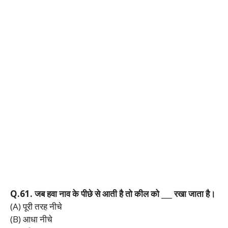
Q.61.
जब
हवा
नाव
के
पीछे
से
आती
है
तो
कील
को ___
रखा
जाता
है।
(A) पूरी तरह नीचे
(B) आधा नीचे