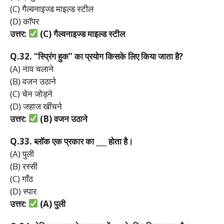
(C) गैल्वनाइज्ड माइल्ड स्टील
(D) कॉपर
उत्तर:
(C)
गैल्वनाइज्ड
माइल्ड
स्टील
Q.32. “
स्प्रिंग
हुक”
का
प्रयोग
किसके
लिए
किया
जाता
है?
(A) नाव चलाने
(B) वजन उठाने
(C) चेन जोड़ने
(D) जहाज खींचने
उत्तर:
(B)
वजन
उठाने
Q.33.
ब्लॉक
एक
प्रकार
का ___
होता
है।
(A) पुली
(B) रस्सी
(C) गाँठ
(D) स्पार
उत्तर:
(A)
पुली