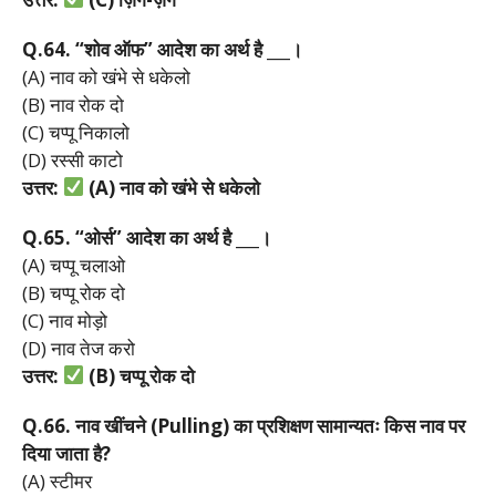
Q.64. “
शोव
ऑफ”
आदेश
का
अर्थ
है ___
।
(A) नाव को खंभे से धकेलो
(B) नाव रोक दो
(C) चप्पू निकालो
(D) रस्सी काटो
उत्तर:
(A)
नाव
को
खंभे
से
धकेलो
Q.65. “
ओर्स”
आदेश
का
अर्थ
है ___
।
(A) चप्पू चलाओ
(B) चप्पू रोक दो
(C) नाव मोड़ो
(D) नाव तेज करो
उत्तर:
(B)
चप्पू
रोक
दो
Q.66.
नाव
खींचने (Pulling)
का
प्रशिक्षण
सामान्यतः
किस
नाव
पर
दिया
जाता
है?
(A) स्टीमर