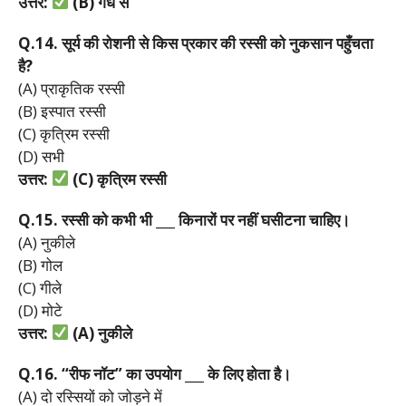
उत्तर:
(B)
गंध
से
Q.14.
सूर्य
की
रोशनी
से
किस
प्रकार
की
रस्सी
को
नुकसान
पहुँचता
है?
(A) प्राकृतिक रस्सी
(B) इस्पात रस्सी
(C) कृत्रिम रस्सी
(D) सभी
उत्तर:
(C)
कृत्रिम
रस्सी
Q.15.
रस्सी
को
कभी
भी ___
किनारों
पर
नहीं
घसीटना
चाहिए।
(A) नुकीले
(B) गोल
(C) गीले
(D) मोटे
उत्तर:
(A)
नुकीले
Q.16. “
रीफ
नॉट”
का
उपयोग ___
के
लिए
होता
है।
(A) दो रस्सियों को जोड़ने में