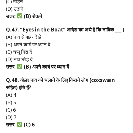
(C) मोड़ने
(D) उठाने
उत्तर:
(B)
रोकने
Q.47. “Eyes in the Boat”
आदेश
का
अर्थ
है
कि
नाविक ___
।
(A) नाव से बाहर देखे
(B) अपने कार्य पर ध्यान दें
(C) चप्पू गिरा दें
(D) नाव छोड़ दें
उत्तर:
(B)
अपने
कार्य
पर
ध्यान
दें
Q.48.
व्हेलर
नाव
को
चलाने
के
लिए
कितने
लोग (coxswain
सहित)
होते
हैं?
(A) 4
(B) 5
(C) 6
(D) 7
उत्तर:
(C) 6