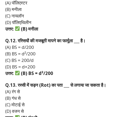
(A) पॉलिएस्टर
(B) मनीला
(C) नायलॉन
(D) पॉलिएथिलीन
उत्तर:
(B)
मनीला
Q.12.
रस्सियों
की
मजबूती
मापने
का
फार्मूला ___
है।
(A) BS = d/200
(B) BS = d²/200
(C) BS = 200/d
(D) BS = d×200
उत्तर:
(B) BS = d
²/200
Q.13.
रस्सी
में
सड़न (Rot)
का
पता ___
से
लगाया
जा
सकता
है।
(A) रंग से
(B) गंध से
(C) मोटाई से
(D) वजन से