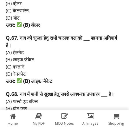
(B) व्हेलर
(C) कैटरमरैन
(D) यॉट
उत्तर:
(B)
व्हेलर
Q.67.
नाव
की
सुरक्षा
हेतु
सभी
चालक
दल
को ___
पहनना
अनिवार्य
है।
(A) हेलमेट
(B) लाइफ जैकेट
(C) दस्ताने
(D) रेनकोट
उत्तर:
(B)
लाइफ
जैकेट
Q.68.
नाव
में
पानी
से
सुरक्षा
हेतु
सबसे
आवश्यक
उपकरण ___
है।
(A) फर्स्ट एड बॉक्स
(B) बोट प्लग
(C) रस्सी
(D) पाल
Home
My PDF
MCQ Notes
AI Images
Shopping