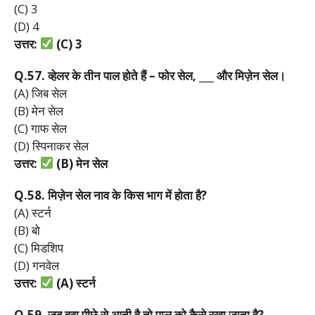
(C) 3
(D) 4
उत्तर:
(C) 3
Q.57.
व्हेलर
के
तीन
पाल
होते
हैं –
फोर
सेल, ___
और
मिज़ेन
सेल।
(A) जिब सेल
(B) मेन सेल
(C) गाफ सेल
(D) स्पिनाकर सेल
उत्तर:
(B)
मेन
सेल
Q.58.
मिज़ेन
सेल
नाव
के
किस
भाग
में
होता
है?
(A) स्टर्न
(B) बो
(C) मिडशिप
(D) गनवेल
उत्तर:
(A)
स्टर्न
Q.59.
जब
हवा
पीछे
से
आती
है
तो
पाल
को
कैसे
रखा
जाता
है?