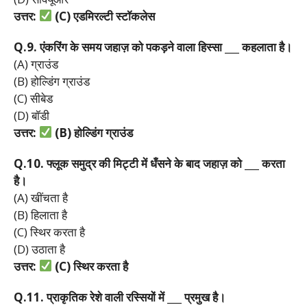
उत्तर:
(C)
एडमिरल्टी
स्टॉकलेस
Q.9.
एंकरिंग
के
समय
जहाज़
को
पकड़ने
वाला
हिस्सा ___
कहलाता
है।
(A) ग्राउंड
(B) होल्डिंग ग्राउंड
(C) सीबेड
(D) बॉडी
उत्तर:
(B)
होल्डिंग
ग्राउंड
Q.10.
फ्लूक
समुद्र
की
मिट्टी
में
धँसने
के
बाद
जहाज़
को ___
करता
है।
(A) खींचता है
(B) हिलाता है
(C) स्थिर करता है
(D) उठाता है
उत्तर:
(C)
स्थिर
करता
है
Q.11.
प्राकृतिक
रेशे
वाली
रस्सियों
में ___
प्रमुख
है।