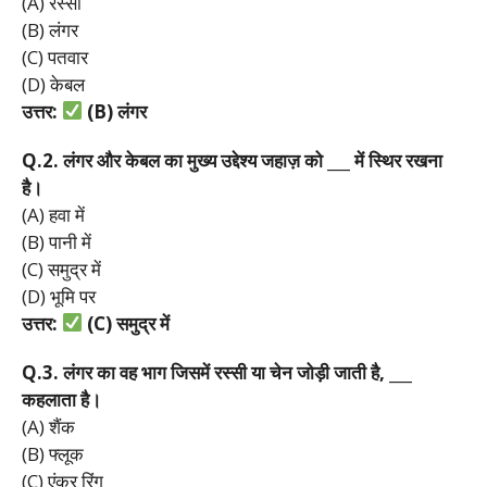
(A) रस्सी
(B) लंगर
(C) पतवार
(D) केबल
उत्तर:
(B)
लंगर
Q.2.
लंगर
और
केबल
का
मुख्य
उद्देश्य
जहाज़
को ___
में
स्थिर
रखना
है।
(A) हवा में
(B) पानी में
(C) समुद्र में
(D) भूमि पर
उत्तर:
(C)
समुद्र
में
Q.3.
लंगर
का
वह
भाग
जिसमें
रस्सी
या
चेन
जोड़ी
जाती
है, ___
कहलाता
है।
(A) शैंक
(B) फ्लूक
(C) एंकर रिंग