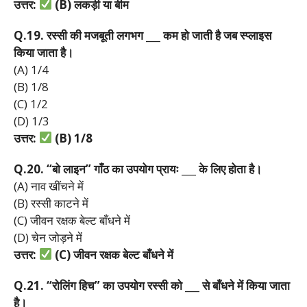
उत्तर:
(B)
लकड़ी
या
बीम
Q.19.
रस्सी
की
मजबूती
लगभग ___
कम
हो
जाती
है
जब
स्प्लाइस
किया
जाता
है।
(A) 1/4
(B) 1/8
(C) 1/2
(D) 1/3
उत्तर:
(B) 1/8
Q.20. “
बो
लाइन”
गाँठ
का
उपयोग
प्रायः ___
के
लिए
होता
है।
(A) नाव खींचने में
(B) रस्सी काटने में
(C) जीवन रक्षक बेल्ट बाँधने में
(D) चेन जोड़ने में
उत्तर:
(C)
जीवन
रक्षक
बेल्ट
बाँधने
में
Q.21. “
रोलिंग
हिच”
का
उपयोग
रस्सी
को ___
से
बाँधने
में
किया
जाता
है।