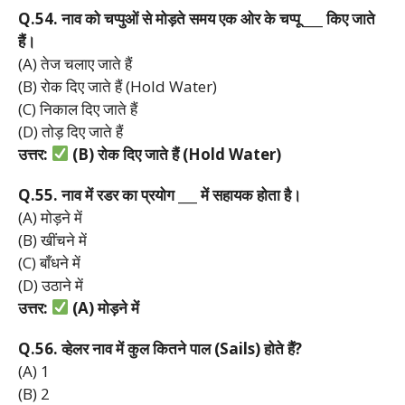
Q.54.
नाव
को
चप्पुओं
से
मोड़ते
समय
एक
ओर
के
चप्पू ___
किए
जाते
हैं।
(A) तेज चलाए जाते हैं
(B) रोक दिए जाते हैं (Hold Water)
(C) निकाल दिए जाते हैं
(D) तोड़ दिए जाते हैं
उत्तर:
(B)
रोक
दिए
जाते
हैं (Hold Water)
Q.55.
नाव
में
रडर
का
प्रयोग ___
में
सहायक
होता
है।
(A) मोड़ने में
(B) खींचने में
(C) बाँधने में
(D) उठाने में
उत्तर:
(A)
मोड़ने
में
Q.56.
व्हेलर
नाव
में
कुल
कितने
पाल (Sails)
होते
हैं?
(A) 1
(B) 2