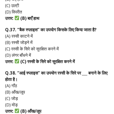
(C) उल्टी
(D) विपरीत
उत्तर:
(B)
बाएँ
हाथ
Q.37. “
बैक
स्प्लाइस”
का
उपयोग
किसके
लिए
किया
जाता
है?
(A) रस्सी काटने में
(B) रस्सी जोड़ने में
(C) रस्सी के सिरे को सुरक्षित करने में
(D) लंगर बाँधने में
उत्तर:
(C)
रस्सी
के
सिरे
को
सुरक्षित
करने
में
Q.38. “
आई
स्प्लाइस”
का
उपयोग
रस्सी
के
सिरे
पर ___
बनाने
के
लिए
होता
है।
(A) गाँठ
(B) आँख/लूप
(C) जोड़
(D) मोड़
उत्तर:
(B)
आँख/
लूप