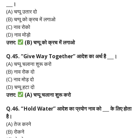
___
।
(A) चप्पू उतार दो
(B) चप्पू को क्रच में लगाओ
(C) नाव रोको
(D) नाव मोड़ो
उत्तर:
(B)
चप्पू
को
क्रच
में
लगाओ
Q.45. “Give Way Together”
आदेश
का
अर्थ
है ___
।
(A) चप्पू चलाना शुरू करो
(B) नाव रोक दो
(C) नाव मोड़ दो
(D) चप्पू हटा दो
उत्तर:
(A)
चप्पू
चलाना
शुरू
करो
Q.46. “Hold Water”
आदेश
का
प्रयोग
नाव
को ___
के
लिए
होता
है।
(A) तेज करने
(B) रोकने