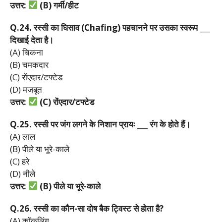
उत्तर:
(B)
गर्मी/
हीट
Q.24.
रस्सी
का
घिसाव (Chafing)
पहचानने
पर
उसका
स्वरूप ___
दिखाई
देता
है।
(A) चिकना
(B) चमकदार
(C) रोंएदार/टफ्टेड
(D) मजबूत
उत्तर:
(C)
रोंएदार/
टफ्टेड
Q.25.
रस्सी
पर
जंग
लगने
के
निशान
प्रायः ___
रंग
के
होते
हैं।
(A) लाल
(B) पीले या भूरे-काले
(C) हरे
(D) नीले
उत्तर:
(B)
पीले
या
भूरे-
काले
Q.26.
रस्सी
का
कौन-
सा
दोष
बैक
ट्विस्ट
से
होता
है?
(A) कॉकलिंग