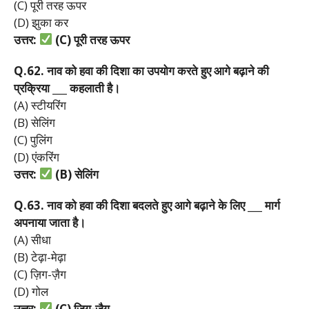
(C) पूरी तरह ऊपर
(D) झुका कर
उत्तर:
(C)
पूरी
तरह
ऊपर
Q.62.
नाव
को
हवा
की
दिशा
का
उपयोग
करते
हुए
आगे
बढ़ाने
की
प्रक्रिया ___
कहलाती
है।
(A) स्टीयरिंग
(B) सेलिंग
(C) पुलिंग
(D) एंकरिंग
उत्तर:
(B)
सेलिंग
Q.63.
नाव
को
हवा
की
दिशा
बदलते
हुए
आगे
बढ़ाने
के
लिए ___
मार्ग
अपनाया
जाता
है।
(A) सीधा
(B) टेढ़ा-मेढ़ा
(C) ज़िग-ज़ैग
(D) गोल
उत्तर:
(C)
ज़िग-
ज़ैग