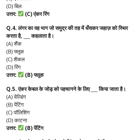
(D) बिल
उत्तर:
(C)
एंकर
रिंग
Q.4.
लंगर
का
वह
भाग
जो
समुद्र
की
तह
में
धँसकर
जहाज़
को
स्थिर
करता
है, ___
कहलाता
है।
(A) शैंक
(B) फ्लूक
(C) शैकल
(D) रिंग
उत्तर:
(B)
फ्लूक
Q.5.
एंकर
केबल
के
जोड़
को
पहचानने
के
लिए ___
किया
जाता
है।
(A) वेल्डिंग
(B) पेंटिंग
(C) पॉलिशिंग
(D) काटना
उत्तर:
(B)
पेंटिंग