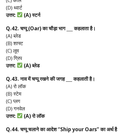
(C) कील
(D) थ्वार्ट
उत्तर:
(A)
स्टर्न
Q.42.
चप्पू (Oar)
का
चौड़ा
भाग ___
कहलाता
है।
(A) ब्लेड
(B) शाफ्ट
(C) लूम
(D) ग्रिप
उत्तर:
(A)
ब्लेड
Q.43.
नाव
में
चप्पू
रखने
की
जगह ___
कहलाती
है।
(A) रो लॉक
(B) स्टेम
(C) प्लग
(D) गनवेल
उत्तर:
(A)
रो
लॉक
Q.44.
चप्पू
चलाने
का
आदेश “Ship your Oars”
का
अर्थ
है