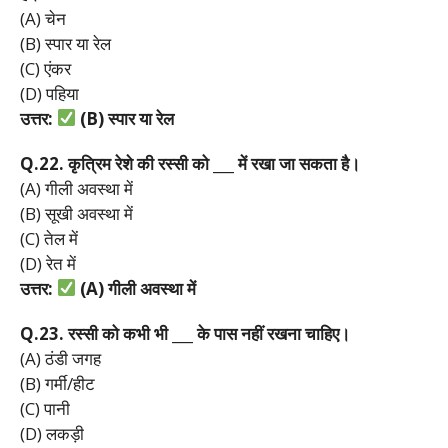
(A) चेन
(B) स्पार या रेल
(C) एंकर
(D) पहिया
उत्तर:
(B)
स्पार
या
रेल
Q.22.
कृत्रिम
रेशे
की
रस्सी
को ___
में
रखा
जा
सकता
है।
(A) गीली अवस्था में
(B) सूखी अवस्था में
(C) तेल में
(D) रेत में
उत्तर:
(A)
गीली
अवस्था
में
Q.23.
रस्सी
को
कभी
भी ___
के
पास
नहीं
रखना
चाहिए।
(A) ठंडी जगह
(B) गर्मी/हीट
(C) पानी
(D) लकड़ी