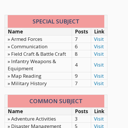
SPECIAL SUBJECT
Name
Posts
Link
» Armed Forces
7
Visit
» Communication
6
Visit
» Field Craft & Battle Craft
8
Visit
» Infantry Weapons &
4
Visit
Equipment
» Map Reading
9
Visit
» Military History
7
Visit
COMMON SUBJECT
Name
Posts
Link
» Adventure Activities
3
Visit
» Disaster Management
5
Visit