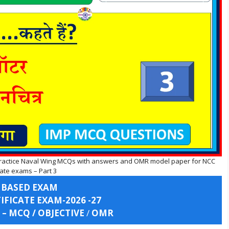
 Practice Naval Wing MCQs with answers and OMR model paper for NCC
cate exams – Part 3
 BASED EXAM
FICATE EXAM-2026 -27
 – MCQ / OBJECTIVE
/
OMR