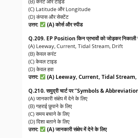
(B) करंट और टाइड
(C) Latitude और Longitude
(D) कंपास और सेक्टेंट
उत्तर:
(A)
कोर्स
और
स्पीड
Q.209. EP Position
किन
प्रभावों
को
जोड़कर
निकाली
(A) Leeway, Current, Tidal Stream, Drift
(B) केवल करंट
(C) केवल टाइड
(D) केवल हवा
उत्तर:
(A) Leeway, Current, Tidal Stream, 
Q.210.
समुद्री
चार्ट
पर “Symbols & Abbreviatio
(A) जानकारी संक्षेप में देने के लिए
(B) गहराई छुपाने के लिए
(C) समय बचाने के लिए
(D) दिशा बताने के लिए
उत्तर:
(A)
जानकारी
संक्षेप
में
देने
के
लिए