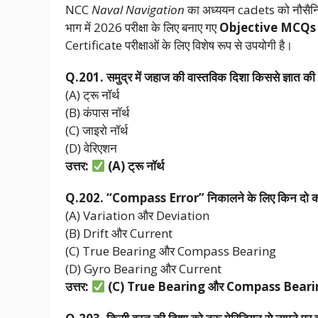
NCC
Naval Navigation
का अध्ययन cadets को नौसैनिक
भाग में 2026 परीक्षा के लिए बनाए गए
Objective MCQs
Certificate परीक्षाओं के लिए विशेष रूप से उपयोगी है।
Q.201.
समुद्र
में
जहाज
की
वास्तविक
दिशा
किससे
ज्ञात
की
(A) ट्रू नॉर्थ
(B) कंपास नॉर्थ
(C) जाइरो नॉर्थ
(D) वेरिएशन
उत्तर:
(A)
ट्रू
नॉर्थ
Q.202. “Compass Error”
निकालने
के
लिए
किन
दो
क
(A) Variation और Deviation
(B) Drift और Current
(C) True Bearing और Compass Bearing
(D) Gyro Bearing और Current
उत्तर:
(C) True Bearing
और Compass Beari