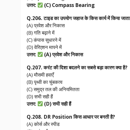
उत्तर:
(C) Compass Bearing
Q.206.
टाइड
का
उपयोग
जहाज
के
किस
कार्य
में
किया
जात
(A) प्रवेश और निकास
(B) गति बढ़ाने में
(C) कंपास सुधारने में
(D) वेरिएशन मापने में
उत्तर:
(A)
प्रवेश
और
निकास
Q.207.
करंट
की
दिशा
बदलने
का
सबसे
बड़ा
कारण
क्या
है?
(A) मौसमी हवाएँ
(B) पृथ्वी का चुंबकत्व
(C) समुद्र तल की अनियमितता
(D) सभी सही हैं
उत्तर:
(D)
सभी
सही
हैं
Q.208. DR Position
किस
आधार
पर
बनती
है?
(A) कोर्स और स्पीड