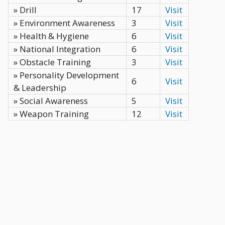
» Drill
17
Visit
» Environment Awareness
3
Visit
» Health & Hygiene
6
Visit
» National Integration
6
Visit
» Obstacle Training
3
Visit
» Personality Development
6
Visit
& Leadership
» Social Awareness
5
Visit
» Weapon Training
12
Visit