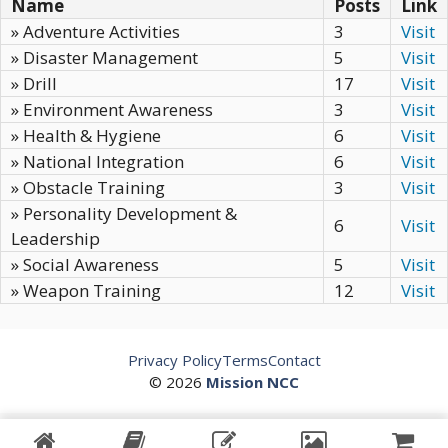
Name
Posts
Link
» Adventure Activities
3
Visit
» Disaster Management
5
Visit
» Drill
17
Visit
» Environment Awareness
3
Visit
» Health & Hygiene
6
Visit
» National Integration
6
Visit
» Obstacle Training
3
Visit
» Personality Development &
6
Visit
Leadership
» Social Awareness
5
Visit
» Weapon Training
12
Visit
Privacy Policy
Terms
Contact
© 2026
Mission NCC