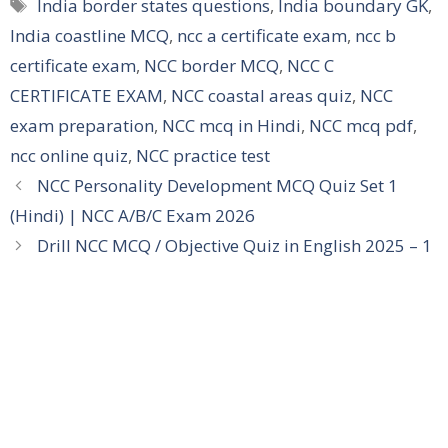
Tags
India border states questions
,
India boundary GK
,
India coastline MCQ
,
ncc a certificate exam
,
ncc b
certificate exam
,
NCC border MCQ
,
NCC C
CERTIFICATE EXAM
,
NCC coastal areas quiz
,
NCC
exam preparation
,
NCC mcq in Hindi
,
NCC mcq pdf
,
ncc online quiz
,
NCC practice test
NCC Personality Development MCQ Quiz Set 1
(Hindi) | NCC A/B/C Exam 2026
Drill NCC MCQ / Objective Quiz in English 2025 – 1