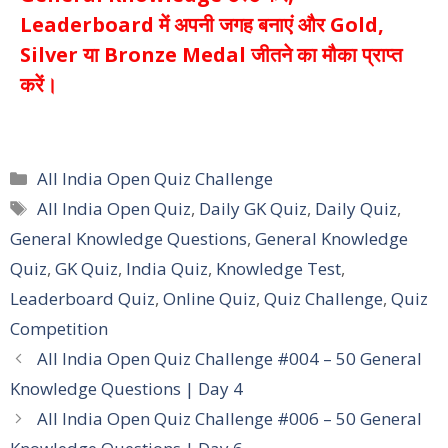
Leaderboard में अपनी जगह बनाएं और Gold,
Silver या Bronze Medal जीतने का मौका प्राप्त
करें।
Categories
All India Open Quiz Challenge
Tags
All India Open Quiz
,
Daily GK Quiz
,
Daily Quiz
,
General Knowledge Questions
,
General Knowledge
Quiz
,
GK Quiz
,
India Quiz
,
Knowledge Test
,
Leaderboard Quiz
,
Online Quiz
,
Quiz Challenge
,
Quiz
Competition
All India Open Quiz Challenge #004 – 50 General
Knowledge Questions | Day 4
All India Open Quiz Challenge #006 – 50 General