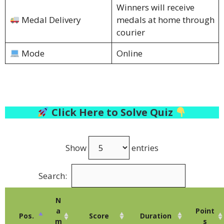
Winners will receive
Medal Delivery
medals at home through
courier
Mode
Online
Click Here to Solve Quiz
Show
entries
Search:
N
a
Point
Pos.
Score
Duration
m
s