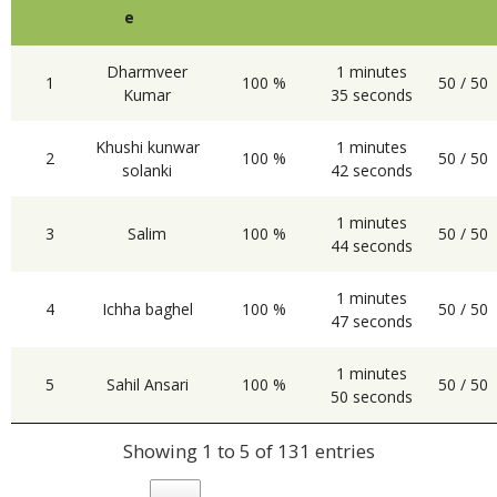
e
Dharmveer
1 minutes
1
100 %
50 / 50
Kumar
35 seconds
Khushi kunwar
1 minutes
2
100 %
50 / 50
solanki
42 seconds
1 minutes
3
Salim
100 %
50 / 50
44 seconds
1 minutes
4
Ichha baghel
100 %
50 / 50
47 seconds
1 minutes
5
Sahil Ansari
100 %
50 / 50
50 seconds
Showing 1 to 5 of 131 entries