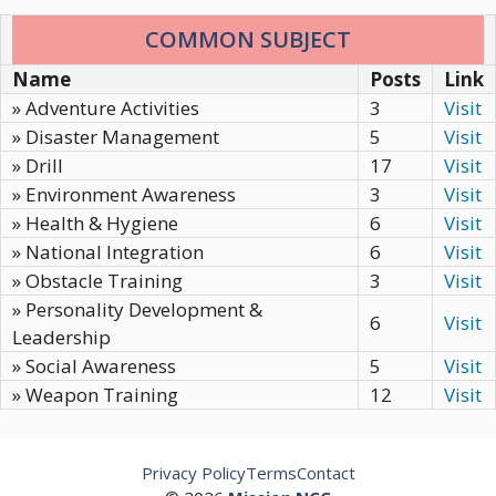
COMMON SUBJECT
Name
Posts
Link
» Adventure Activities
3
Visit
» Disaster Management
5
Visit
» Drill
17
Visit
» Environment Awareness
3
Visit
» Health & Hygiene
6
Visit
» National Integration
6
Visit
» Obstacle Training
3
Visit
» Personality Development &
6
Visit
Leadership
» Social Awareness
5
Visit
» Weapon Training
12
Visit
Privacy Policy
Terms
Contact