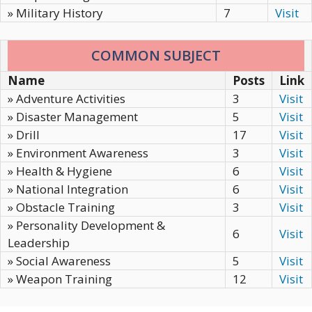
» Military History
7
Visit
COMMON SUBJECT
Name
Posts
Link
» Adventure Activities
3
Visit
» Disaster Management
5
Visit
» Drill
17
Visit
» Environment Awareness
3
Visit
» Health & Hygiene
6
Visit
» National Integration
6
Visit
» Obstacle Training
3
Visit
» Personality Development &
6
Visit
Leadership
» Social Awareness
5
Visit
» Weapon Training
12
Visit