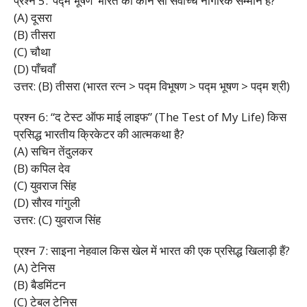
प्रश्न 5: ‘पद्म भूषण’ भारत का कौन सा सर्वोच्च नागरिक सम्मान है?
(A) दूसरा
(B) तीसरा
(C) चौथा
(D) पाँचवाँ
उत्तर: (B) तीसरा (भारत रत्न > पद्म विभूषण > पद्म भूषण > पद्म श्री)
प्रश्न 6: “द टेस्ट ऑफ माई लाइफ” (The Test of My Life) किस
प्रसिद्ध भारतीय क्रिकेटर की आत्मकथा है?
(A) सचिन तेंदुलकर
(B) कपिल देव
(C) युवराज सिंह
(D) सौरव गांगुली
उत्तर: (C) युवराज सिंह
प्रश्न 7: साइना नेहवाल किस खेल में भारत की एक प्रसिद्ध खिलाड़ी हैं?
(A) टेनिस
(B) बैडमिंटन
(C) टेबल टेनिस