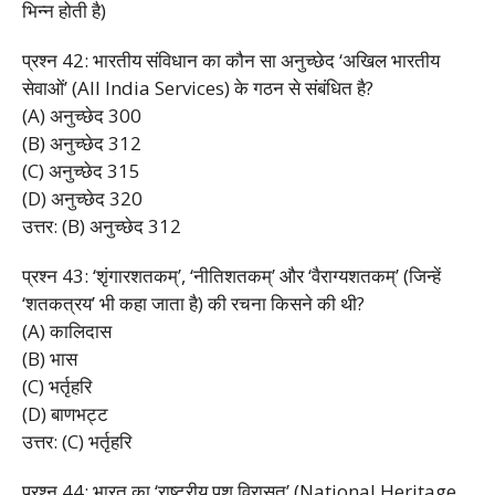
भिन्न होती है)
प्रश्न 42: भारतीय संविधान का कौन सा अनुच्छेद ‘अखिल भारतीय
सेवाओं’ (All India Services) के गठन से संबंधित है?
(A) अनुच्छेद 300
(B) अनुच्छेद 312
(C) अनुच्छेद 315
(D) अनुच्छेद 320
उत्तर: (B) अनुच्छेद 312
प्रश्न 43: ‘शृंगारशतकम्’, ‘नीतिशतकम्’ और ‘वैराग्यशतकम्’ (जिन्हें
‘शतकत्रय’ भी कहा जाता है) की रचना किसने की थी?
(A) कालिदास
(B) भास
(C) भर्तृहरि
(D) बाणभट्ट
उत्तर: (C) भर्तृहरि
प्रश्न 44: भारत का ‘राष्ट्रीय पशु विरासत’ (National Heritage