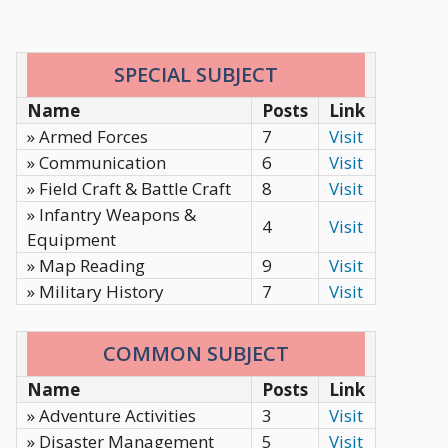
SPECIAL SUBJECT
Name
Posts
Link
» Armed Forces
7
Visit
» Communication
6
Visit
» Field Craft & Battle Craft
8
Visit
» Infantry Weapons &
4
Visit
Equipment
» Map Reading
9
Visit
» Military History
7
Visit
COMMON SUBJECT
Name
Posts
Link
» Adventure Activities
3
Visit
» Disaster Management
5
Visit