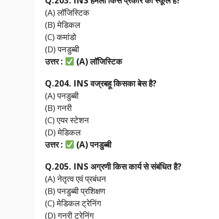
Q.203. INS
हमला
किस
प्रकार
का
स्कूल
है?
(A) लॉजिस्टिक
(B) मेडिकल
(C) कमांडो
(D) पनडुब्बी
उत्तर :
(A)
लॉजिस्टिक
Q.204. INS
वज्रबहू
किसका
बेस
है?
(A) पनडुब्बी
(B) गनरी
(C) एयर स्टेशन
(D) मेडिकल
उत्तर :
(A)
पनडुब्बी
Q.205. INS
अग्रणी
किस
कार्य
से
संबंधित
है?
(A) नेतृत्व एवं प्रबंधन
(B) पनडुब्बी प्रशिक्षण
(C) मेडिकल ट्रेनिंग
(D) गनरी ट्रेनिंग