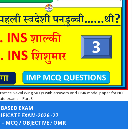
. Practice Naval Wing MCQs with answers and OMR model paper for NCC
cate exams – Part 3
 BASED EXAM
FICATE EXAM-2026 -27
n – MCQ / OBJECTIVE
/
OMR