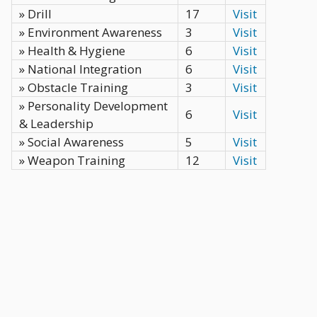
» Drill
17
Visit
» Environment Awareness
3
Visit
» Health & Hygiene
6
Visit
» National Integration
6
Visit
» Obstacle Training
3
Visit
» Personality Development
6
Visit
& Leadership
» Social Awareness
5
Visit
» Weapon Training
12
Visit