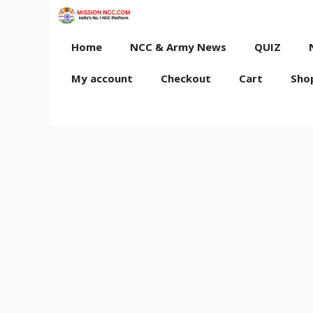
Skip
to
content
Home
NCC & Army News
QUIZ
My account
Checkout
Cart
Sho