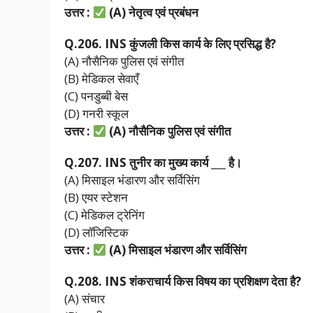
उत्तर :
(A)
नेतृत्व
एवं
प्रबंधन
Q.206. INS
कुंजली
किस
कार्य
के
लिए
प्रसिद्ध
है?
(A) नौसैनिक पुलिस एवं संगीत
(B) मेडिकल सेवाएँ
(C) पनडुब्बी बेस
(D) गनरी स्कूल
उत्तर :
(A)
नौसैनिक
पुलिस
एवं
संगीत
Q.207. INS
तुनीर
का
मुख्य
कार्य ___
है।
(A) मिसाइल भंडारण और सर्विसिंग
(B) एयर स्टेशन
(C) मेडिकल ट्रेनिंग
(D) लॉजिस्टिक
उत्तर :
(A)
मिसाइल
भंडारण
और
सर्विसिंग
Q.208. INS
शंकराचार्य
किस
विषय
का
प्रशिक्षण
देता
है?
(A) संचार