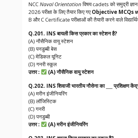
NCC
Naval Orientation
विषय cadets को समुद्री ज्ञा
2026 परीक्षा के लिए तैयार किए गए
Objective MCQs 
B और C Certificate परीक्षाओं की तैयारी करने वाले विद्यार्थि
Q.201. INS
बायली
किस
प्रकार
का
स्टेशन
है?
(A) नौसैनिक वायु स्टेशन
(B) पनडुब्बी बेस
(C) मेडिकल यूनिट
(D) गनरी स्कूल
उत्तर :
(A)
नौसैनिक
वायु
स्टेशन
Q.202. INS
शिवाजी
भारतीय
नौसेना
का ___
प्रशिक्षण
केंद
(A) मरीन इंजीनियरिंग
(B) लॉजिस्टिक
(C) गनरी
(D) पनडुब्बी
उत्तर :
(A)
मरीन
इंजीनियरिंग