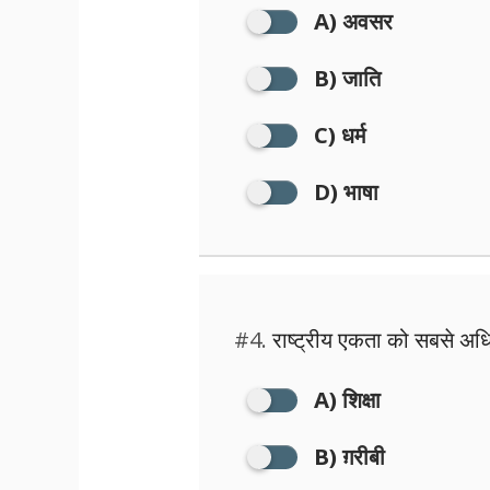
A) अवसर
B) जाति
C) धर्म
D) भाषा
#4.
राष्ट्रीय एकता को सबसे अध
A) शिक्षा
B) ग़रीबी