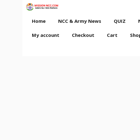
Skip
to
content
Home
NCC & Army News
QUIZ
My account
Checkout
Cart
Sho