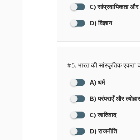
C) सांप्रदायिकता और क्
D) विज्ञान
#5.
भारत की सांस्कृतिक एकता 
A) धर्म
B) परंपराएँ और त्योहा
C) जातिवाद
D) राजनीति