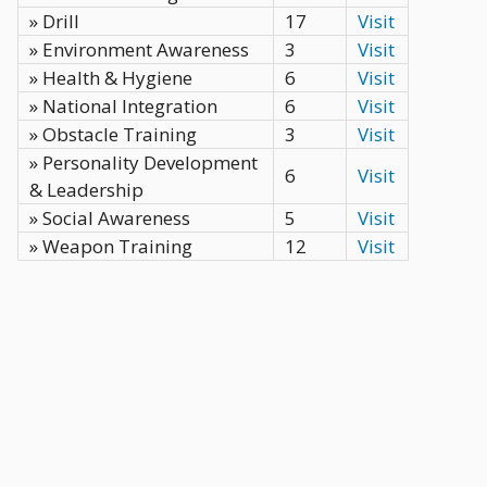
» Drill
17
Visit
» Environment Awareness
3
Visit
» Health & Hygiene
6
Visit
» National Integration
6
Visit
» Obstacle Training
3
Visit
» Personality Development
6
Visit
& Leadership
» Social Awareness
5
Visit
» Weapon Training
12
Visit