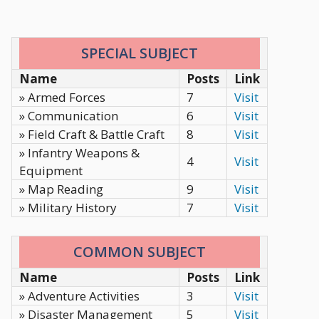
SPECIAL SUBJECT
Name
Posts
Link
» Armed Forces
7
Visit
» Communication
6
Visit
» Field Craft & Battle Craft
8
Visit
» Infantry Weapons &
4
Visit
Equipment
» Map Reading
9
Visit
» Military History
7
Visit
COMMON SUBJECT
Name
Posts
Link
» Adventure Activities
3
Visit
» Disaster Management
5
Visit