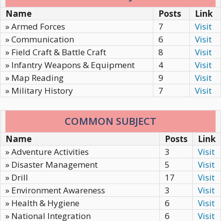
Name
Posts
Link
» Armed Forces
7
Visit
» Communication
6
Visit
» Field Craft & Battle Craft
8
Visit
» Infantry Weapons & Equipment
4
Visit
» Map Reading
9
Visit
» Military History
7
Visit
COMMON SUBJECT
Name
Posts
Link
» Adventure Activities
3
Visit
» Disaster Management
5
Visit
» Drill
17
Visit
» Environment Awareness
3
Visit
» Health & Hygiene
6
Visit
» National Integration
6
Visit