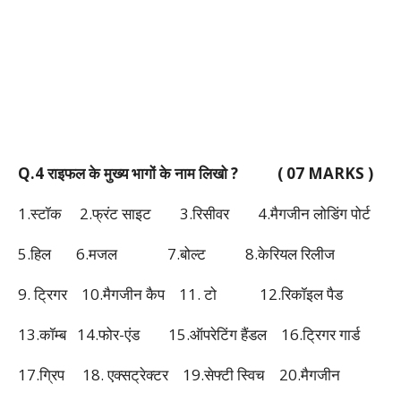
Q.4 राइफल के मुख्य भागों के नाम लिखो ? ( 07 MARKS )
1.स्टॉक 2.फ्रंट साइट 3.रिसीवर 4.मैगजीन लोडिंग पोर्ट
5.हिल 6.मजल 7.बोल्ट 8.केरियल रिलीज
9. ट्रिगर 10.मैगजीन कैप 11. टो 12.रिकॉइल पैड
13.कॉम्ब 14.फोर-एंड 15.ऑपरेटिंग हैंडल 16.ट्रिगर गार्ड
17.ग्रिप 18. एक्सट्रेक्टर 19.सेफ्टी स्विच 20.मैगजीन