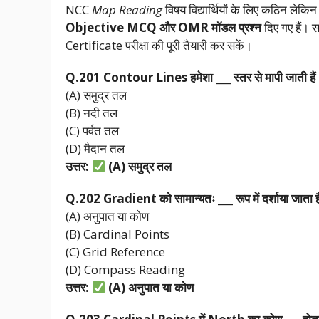
NCC
Map Reading
विषय विद्यार्थियों के लिए कठिन लेक
Objective MCQ और OMR मॉडल प्रश्न
दिए गए हैं। 
Certificate परीक्षा की पूरी तैयारी कर सकें।
Q.201 Contour Lines
हमेशा ___
स्तर
से
मापी
जाती
है
(A) समुद्र तल
(B) नदी तल
(C) पर्वत तल
(D) मैदान तल
उत्तर:
(A)
समुद्र
तल
Q.202 Gradient
को
सामान्यतः ___
रूप
में
दर्शाया
जाता
(A) अनुपात या कोण
(B) Cardinal Points
(C) Grid Reference
(D) Compass Reading
उत्तर:
(A)
अनुपात
या
कोण