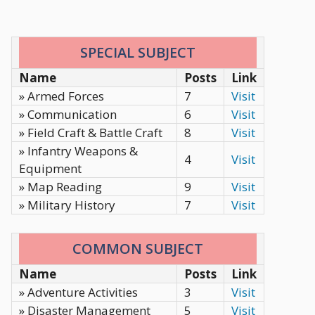
SPECIAL SUBJECT
Name
Posts
Link
» Armed Forces
7
Visit
» Communication
6
Visit
» Field Craft & Battle Craft
8
Visit
» Infantry Weapons &
4
Visit
Equipment
» Map Reading
9
Visit
» Military History
7
Visit
COMMON SUBJECT
Name
Posts
Link
» Adventure Activities
3
Visit
» Disaster Management
5
Visit