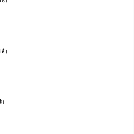
ा
है।
ा
है।
है।