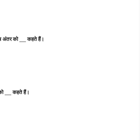
च
अंतर
को ___
कहते
हैं।
को ___
कहते
हैं।