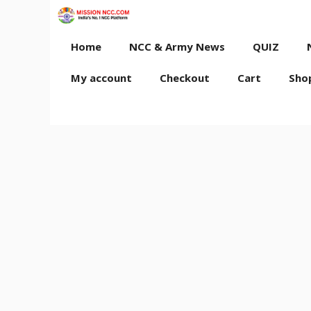
Skip
to
content
Home
NCC & Army News
QUIZ
My account
Checkout
Cart
Sho