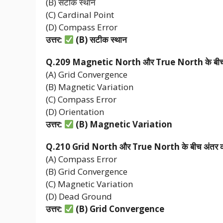
(B) सटीक स्थान
(C) Cardinal Point
(D) Compass Error
उत्तर:
(B)
सटीक
स्थान
Q.209 Magnetic North
और True North
के
बी
(A) Grid Convergence
(B) Magnetic Variation
(C) Compass Error
(D) Orientation
उत्तर:
(B) Magnetic Variation
Q.210 Grid North
और True North
के
बीच
अंतर
(A) Compass Error
(B) Grid Convergence
(C) Magnetic Variation
(D) Dead Ground
उत्तर:
(B) Grid Convergence