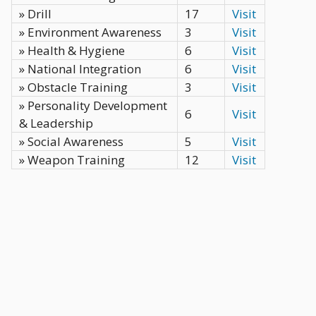
» Drill
17
Visit
» Environment Awareness
3
Visit
» Health & Hygiene
6
Visit
» National Integration
6
Visit
» Obstacle Training
3
Visit
» Personality Development
6
Visit
& Leadership
» Social Awareness
5
Visit
» Weapon Training
12
Visit