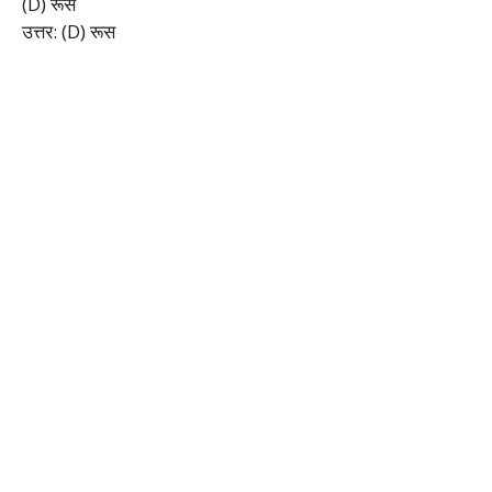
(D) रूस
उत्तर: (D) रूस