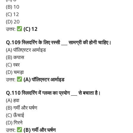
(B) 10
(C) 12
(D) 20
उत्तर:
(C) 12
Q.109
स्लिदरिंग
के
लिए
रस्सी ___
सामग्री
की
होनी
चाहिए।
(A) पॉलिएस्टर आर्माइड
(B) कपास
(C) रबर
(D) चमड़ा
उत्तर:
(A)
पॉलिएस्टर
आर्माइड
Q.110
स्लिदरिंग
में
ग्लव्स
का
प्रयोग ___
से
बचाता
है।
(A) हवा
(B) गर्मी और घर्षण
(C) ऊँचाई
(D) गिरने
उत्तर:
(B)
गर्मी
और
घर्षण