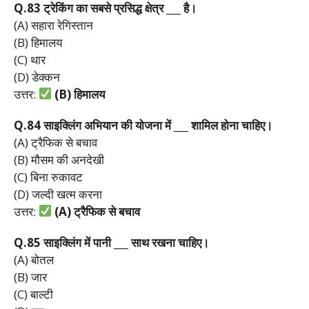
Q.83
ट्रेकिंग
का
सबसे
प्रसिद्ध
क्षेत्र ___
है।
(A) सहारा रेगिस्तान
(B) हिमालय
(C) थार
(D) डेक्कन
उत्तर:
(B)
हिमालय
Q.84
साइक्लिंग
अभियान
की
योजना
में ___
शामिल
होना
चाहिए।
(A) ट्रैफिक से बचाव
(B) मौसम की अनदेखी
(C) बिना रुकावट
(D) जल्दी खत्म करना
उत्तर:
(A)
ट्रैफिक
से
बचाव
Q.85
साइक्लिंग
में
पानी ___
साथ
रखना
चाहिए।
(A) बोतल
(B) जार
(C) बाल्टी