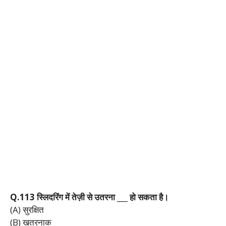
Q.113
स्लिदरिंग
में
तेज़ी
से
उतरना ___
हो
सकता
है।
(A) सुरक्षित
(B) खतरनाक