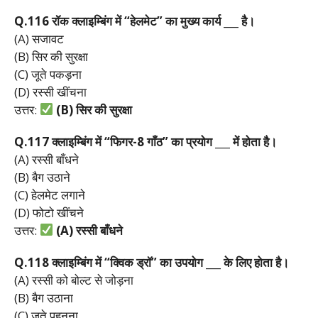
Q.116
रॉक
क्लाइम्बिंग
में “
हेलमेट”
का
मुख्य
कार्य ___
है।
(A) सजावट
(B) सिर की सुरक्षा
(C) जूते पकड़ना
(D) रस्सी खींचना
उत्तर:
(B)
सिर
की
सुरक्षा
Q.117
क्लाइम्बिंग
में “
फिगर-8
गाँठ”
का
प्रयोग ___
में
होता
है।
(A) रस्सी बाँधने
(B) बैग उठाने
(C) हेलमेट लगाने
(D) फोटो खींचने
उत्तर:
(A)
रस्सी
बाँधने
Q.118
क्लाइम्बिंग
में “
क्विक
ड्रॉ”
का
उपयोग ___
के
लिए
होता
है।
(A) रस्सी को बोल्ट से जोड़ना
(B) बैग उठाना
(C) जूते पहनना