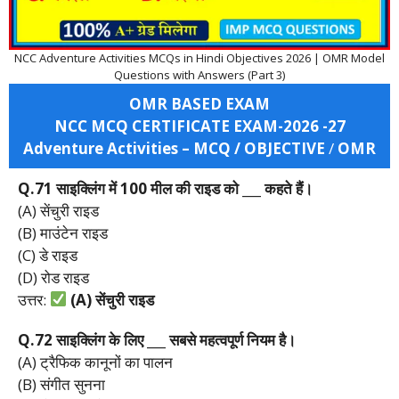
NCC Adventure Activities MCQs in Hindi Objectives 2026 | OMR Model
Questions with Answers (Part 3)
OMR BASED EXAM
NCC MCQ CERTIFICATE EXAM-2026 -27
Adventure Activities – MCQ / OBJECTIVE
/
OMR
Q.71
साइक्लिंग
में 100
मील
की
राइड
को ___
कहते
हैं।
(A) सेंचुरी राइड
(B) माउंटेन राइड
(C) डे राइड
(D) रोड राइड
उत्तर:
(A)
सेंचुरी
राइड
Q.72
साइक्लिंग
के
लिए ___
सबसे
महत्वपूर्ण
नियम
है।
(A) ट्रैफिक कानूनों का पालन
(B) संगीत सुनना