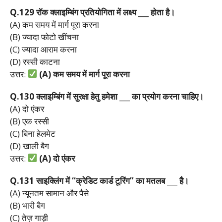
Q.129
रॉक
क्लाइम्बिंग
प्रतियोगिता
में
लक्ष्य ___
होता
है।
(A) कम समय में मार्ग पूरा करना
(B) ज्यादा फोटो खींचना
(C) ज्यादा आराम करना
(D) रस्सी काटना
उत्तर:
(A)
कम
समय
में
मार्ग
पूरा
करना
Q.130
क्लाइम्बिंग
में
सुरक्षा
हेतु
हमेशा ___
का
प्रयोग
करना
चाहिए।
(A) दो एंकर
(B) एक रस्सी
(C) बिना हेलमेट
(D) खाली बैग
उत्तर:
(A)
दो
एंकर
Q.131
साइक्लिंग
में “
क्रेडिट
कार्ड
टूरिंग”
का
मतलब ___
है।
(A) न्यूनतम सामान और पैसे
(B) भारी बैग
(C) तेज़ गाड़ी