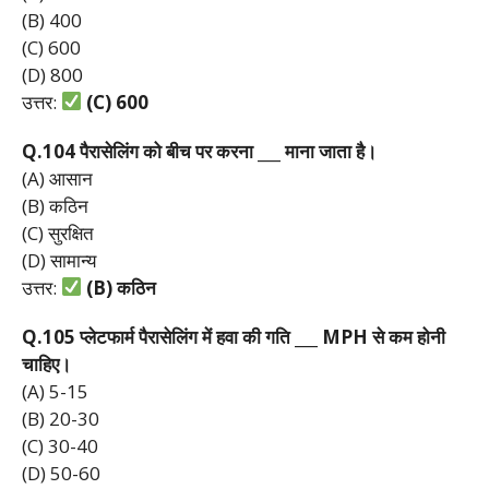
(B) 400
(C) 600
(D) 800
उत्तर:
(C) 600
Q.104
पैरासेलिंग
को
बीच
पर
करना ___
माना
जाता
है।
(A) आसान
(B) कठिन
(C) सुरक्षित
(D) सामान्य
उत्तर:
(B)
कठिन
Q.105
प्लेटफार्म
पैरासेलिंग
में
हवा
की
गति ___ MPH
से
कम
होनी
चाहिए।
(A) 5-15
(B) 20-30
(C) 30-40
(D) 50-60