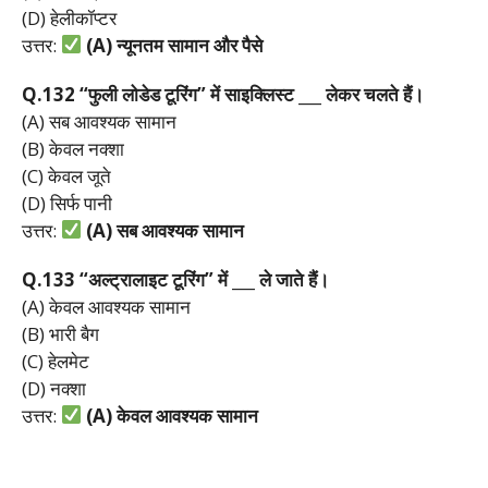
(D) हेलीकॉप्टर
उत्तर:
(A)
न्यूनतम
सामान
और
पैसे
Q.132 “
फुली
लोडेड
टूरिंग”
में
साइक्लिस्ट ___
लेकर
चलते
हैं।
(A) सब आवश्यक सामान
(B) केवल नक्शा
(C) केवल जूते
(D) सिर्फ पानी
उत्तर:
(A)
सब
आवश्यक
सामान
Q.133 “
अल्ट्रालाइट
टूरिंग”
में ___
ले
जाते
हैं।
(A) केवल आवश्यक सामान
(B) भारी बैग
(C) हेलमेट
(D) नक्शा
उत्तर:
(A)
केवल
आवश्यक
सामान