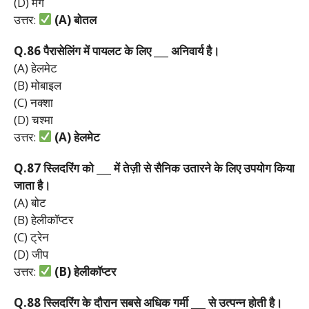
(D) मग
उत्तर:
(A)
बोतल
Q.86
पैरासेलिंग
में
पायलट
के
लिए ___
अनिवार्य
है।
(A) हेलमेट
(B) मोबाइल
(C) नक्शा
(D) चश्मा
उत्तर:
(A)
हेलमेट
Q.87
स्लिदरिंग
को ___
में
तेज़ी
से
सैनिक
उतारने
के
लिए
उपयोग
किया
जाता
है।
(A) बोट
(B) हेलीकॉप्टर
(C) ट्रेन
(D) जीप
उत्तर:
(B)
हेलीकॉप्टर
Q.88
स्लिदरिंग
के
दौरान
सबसे
अधिक
गर्मी ___
से
उत्पन्न
होती
है।