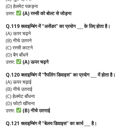
(D) हेलमेट पकड़ना
उत्तर:
(A)
रस्सी
को
बोल्ट
से
जोड़ना
Q.119
क्लाइम्बिंग
में “
असेंडर”
का
प्रयोग ___
के
लिए
होता
है।
(A) ऊपर चढ़ने
(B) नीचे उतरने
(C) रस्सी काटने
(D) बैग बाँधने
उत्तर:
(A)
ऊपर
चढ़ने
Q.120
क्लाइम्बिंग
में “
रैपलिंग
डिवाइस”
का
प्रयोग ___
में
होता
है।
(A) ऊपर चढ़ाई
(B) नीचे उतराई
(C) हेलमेट बाँधना
(D) फोटो खींचना
उत्तर:
(B)
नीचे
उतराई
Q.121
क्लाइम्बिंग
में “
बेलय
डिवाइस”
का
कार्य ___
है।