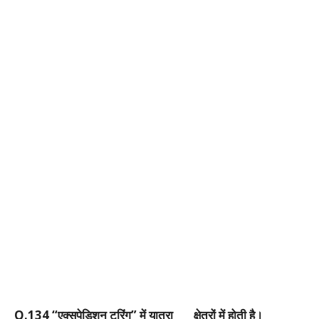
Q.134 “
एक्सपेडिशन
टूरिंग”
में
यात्रा ___
क्षेत्रों
में
होती
है।