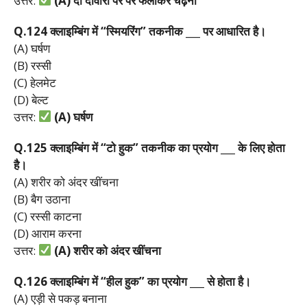
उत्तर:
(A)
दो
दीवारों
पर
पैर
फैलाकर
चढ़ना
Q.124
क्लाइम्बिंग
में “
स्मियरिंग”
तकनीक ___
पर
आधारित
है।
(A) घर्षण
(B) रस्सी
(C) हेलमेट
(D) बेल्ट
उत्तर:
(A)
घर्षण
Q.125
क्लाइम्बिंग
में “
टो
हुक”
तकनीक
का
प्रयोग ___
के
लिए
होता
है।
(A) शरीर को अंदर खींचना
(B) बैग उठाना
(C) रस्सी काटना
(D) आराम करना
उत्तर:
(A)
शरीर
को
अंदर
खींचना
Q.126
क्लाइम्बिंग
में “
हील
हुक”
का
प्रयोग ___
से
होता
है।
(A) एड़ी से पकड़ बनाना