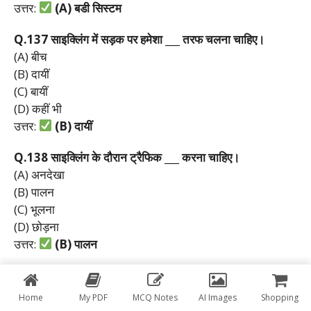
उत्तर:
(A)
बडी
सिस्टम
Q.137
साइक्लिंग
में
सड़क
पर
हमेशा ___
तरफ
चलना
चाहिए।
(A) बीच
(B) दायीं
(C) बायीं
(D) कहीं भी
उत्तर:
(B)
दायीं
Q.138
साइक्लिंग
के
दौरान
ट्रैफिक ___
करना
चाहिए।
(A) अनदेखा
(B) पालन
(C) भूलना
(D) छोड़ना
उत्तर:
(B)
पालन
Q.139
साइक्लिंग
के
दौरान ___
का
उपयोग
नहीं
करना
चाहिए।
(A) हेलमेट
Home
My PDF
MCQ Notes
AI Images
Shopping
(B) हेडफोन