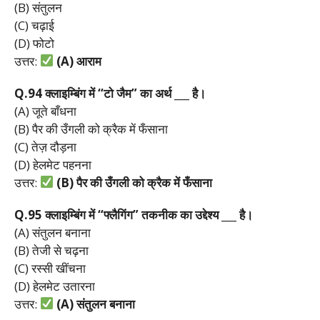
(B) संतुलन
(C) चढ़ाई
(D) फोटो
उत्तर:
(A)
आराम
Q.94
क्लाइम्बिंग
में “
टो
जैम”
का
अर्थ ___
है।
(A) जूते बाँधना
(B) पैर की उँगली को क्रैक में फँसाना
(C) तेज़ दौड़ना
(D) हेलमेट पहनना
उत्तर:
(B)
पैर
की
उँगली
को
क्रैक
में
फँसाना
Q.95
क्लाइम्बिंग
में “
फ्लैगिंग”
तकनीक
का
उद्देश्य ___
है।
(A) संतुलन बनाना
(B) तेजी से चढ़ना
(C) रस्सी खींचना
(D) हेलमेट उतारना
उत्तर:
(A)
संतुलन
बनाना