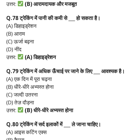
उत्तर:
(B)
आरामदायक
और
मजबूत
Q.78
ट्रेकिंग
में
पानी
की
कमी
से ___
हो
सकता
है।
(A) डिहाइड्रेशन
(B) आराम
(C) ऊर्जा बढ़ना
(D) नींद
उत्तर:
(A)
डिहाइड्रेशन
Q.79
ट्रेकिंग
में
अधिक
ऊँचाई
पर
जाने
के
लिए ___
आवश्यक
है।
(A) एक दिन में पूरा चढ़ना
(B) धीरे-धीरे अभ्यस्त होना
(C) जल्दी उतरना
(D) तेज़ दौड़ना
उत्तर:
(B)
धीरे-
धीरे
अभ्यस्त
होना
Q.80
ट्रेकिंग
में
सर्द
इलाकों
में ___
ले
जाना
चाहिए।
(A) आइस कटिंग एक्स
(B) कैमरा