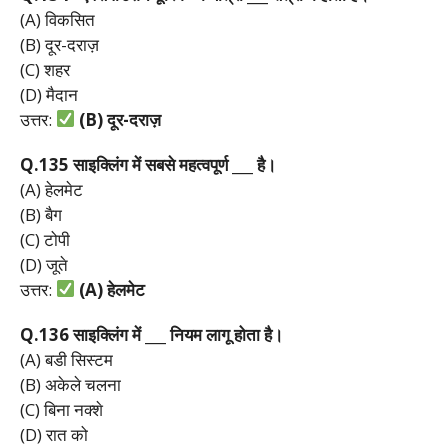
(A) विकसित
(B) दूर-दराज़
(C) शहर
(D) मैदान
उत्तर:
(B)
दूर-
दराज़
Q.135
साइक्लिंग
में
सबसे
महत्वपूर्ण ___
है।
(A) हेलमेट
(B) बैग
(C) टोपी
(D) जूते
उत्तर:
(A)
हेलमेट
Q.136
साइक्लिंग
में ___
नियम
लागू
होता
है।
(A) बडी सिस्टम
(B) अकेले चलना
(C) बिना नक्शे
(D) रात को