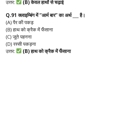
उत्तर:
(B)
केवल
हाथों
से
चढ़ाई
Q.91
क्लाइम्बिंग
में “
आर्म
बार”
का
अर्थ ___
है।
(A) पैर की पकड़
(B) हाथ को क्रैक में फँसाना
(C) जूते पहनना
(D) रस्सी पकड़ना
उत्तर:
(B)
हाथ
को
क्रैक
में
फँसाना