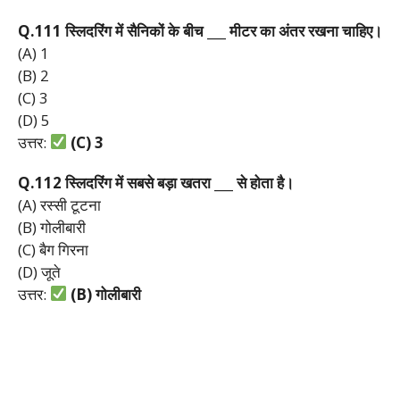
Q.111
स्लिदरिंग
में
सैनिकों
के
बीच ___
मीटर
का
अंतर
रखना
चाहिए।
(A) 1
(B) 2
(C) 3
(D) 5
उत्तर:
(C) 3
Q.112
स्लिदरिंग
में
सबसे
बड़ा
खतरा ___
से
होता
है।
(A) रस्सी टूटना
(B) गोलीबारी
(C) बैग गिरना
(D) जूते
उत्तर:
(B)
गोलीबारी