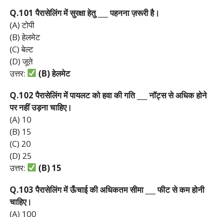
Q.101
पैरासेलिंग
में
सुरक्षा
हेतु ___
पहनना
ज़रूरी
है।
(A) टोपी
(B) हेलमेट
(C) बेल्ट
(D) जूते
उत्तर:
(B)
हेलमेट
Q.102
पैरासेलिंग
में
पायलट
को
हवा
की
गति ___
नॉट्स
से
अधिक
होने
पर
नहीं
उड़ना
चाहिए।
(A) 10
(B) 15
(C) 20
(D) 25
उत्तर:
(B) 15
Q.103
पैरासेलिंग
में
ऊँचाई
की
अधिकतम
सीमा ___
फीट
से
कम
होनी
चाहिए।
(A) 100