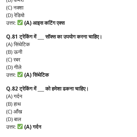
(C) नक्शा
(D) रेडियो
उत्तर:
(A)
आइस
कटिंग
एक्स
Q.81
ट्रेकिंग
में ___
सॉक्स
का
उपयोग
करना
चाहिए।
(A) सिंथेटिक
(B) ऊनी
(C) रबर
(D) गीले
उत्तर:
(A)
सिंथेटिक
Q.82
ट्रेकिंग
में ___
को
हमेशा
ढकना
चाहिए।
(A) गर्दन
(B) हाथ
(C) आँख
(D) बाल
उत्तर:
(A)
गर्दन