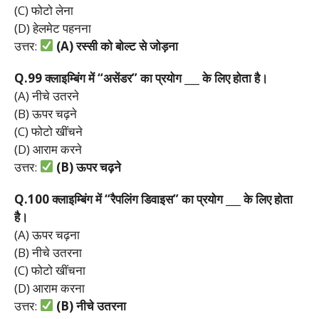
(C) फोटो लेना
(D) हेलमेट पहनना
उत्तर:
(A)
रस्सी
को
बोल्ट
से
जोड़ना
Q.99
क्लाइम्बिंग
में “
असेंडर”
का
प्रयोग ___
के
लिए
होता
है।
(A) नीचे उतरने
(B) ऊपर चढ़ने
(C) फोटो खींचने
(D) आराम करने
उत्तर:
(B)
ऊपर
चढ़ने
Q.100
क्लाइम्बिंग
में “
रैपलिंग
डिवाइस”
का
प्रयोग ___
के
लिए
होता
है।
(A) ऊपर चढ़ना
(B) नीचे उतरना
(C) फोटो खींचना
(D) आराम करना
उत्तर:
(B)
नीचे
उतरना