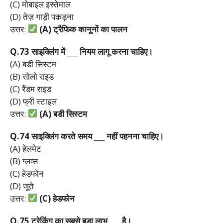
(C) मोबाइल इस्तेमाल
(D) तेज़ गाड़ी पकड़ना
उत्तर:
(A)
ट्रैफिक
कानूनों
का
पालन
Q.73
साइक्लिंग
में ___
नियम
लागू
करना
चाहिए।
(A) बडी सिस्टम
(B) सोलो राइड
(C) रैंडम राइड
(D) फ्री स्टाइल
उत्तर:
(A)
बडी
सिस्टम
Q.74
साइक्लिंग
करते
समय ___
नहीं
पहनना
चाहिए।
(A) हेलमेट
(B) ग्लव्स
(C) हेडफोन
(D) जूते
उत्तर:
(C)
हेडफोन
Q.75
ट्रेकिंग
का
सबसे
बड़ा
लाभ ___
है।