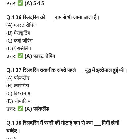
उत्तर:
(A) 5-15
Q.106
स्लिदरिंग
को ___
नाम
से
भी
जाना
जाता
है।
(A) फास्ट रोपिंग
(B) पैराशूटिंग
(C) बंजी जंपिंग
(D) पैरासेलिंग
उत्तर:
(A)
फास्ट
रोपिंग
Q.107
स्लिदरिंग
तकनीक
सबसे
पहले ___
युद्ध
में
इस्तेमाल
हुई
थी।
(A) फॉकलैंड
(B) कारगिल
(C) वियतनाम
(D) सोमालिया
उत्तर:
(A)
फॉकलैंड
Q.108
स्लिदरिंग
में
रस्सी
की
मोटाई
कम
से
कम ___
मिमी
होनी
चाहिए।
(A) 8