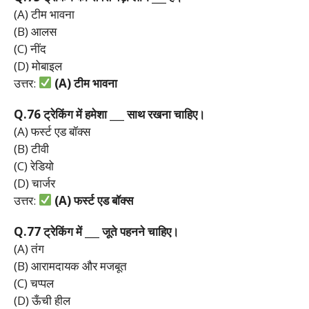
(A) टीम भावना
(B) आलस
(C) नींद
(D) मोबाइल
उत्तर:
(A)
टीम
भावना
Q.76
ट्रेकिंग
में
हमेशा ___
साथ
रखना
चाहिए।
(A) फर्स्ट एड बॉक्स
(B) टीवी
(C) रेडियो
(D) चार्जर
उत्तर:
(A)
फर्स्ट
एड
बॉक्स
Q.77
ट्रेकिंग
में ___
जूते
पहनने
चाहिए।
(A) तंग
(B) आरामदायक और मजबूत
(C) चप्पल
(D) ऊँची हील