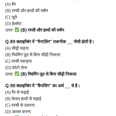
(A) बैग
(B) रस्सी और हाथों की घर्षण
(C) जूते
(D) हेलमेट
उत्तर:
(B)
रस्सी
और
हाथों
की
घर्षण
Q.89
क्लाइम्बिंग
में “
मैन्टलिंग”
तकनीक ___
जैसी
होती
है।
(A) सीढ़ी चढ़ना
(B) स्विमिंग पूल से बिना सीढ़ी निकला
(C) रस्सी पकड़ना
(D) फोटो लेना
उत्तर:
(B)
स्विमिंग
पूल
से
बिना
सीढ़ी
निकला
Q.90
क्लाइम्बिंग
में “
कैंपसिंग”
का
अर्थ ___
से
है।
(A) पैर से चढ़ाई
(B) केवल हाथों से चढ़ाई
(C) रस्सी से उतरना
(D) आराम करना