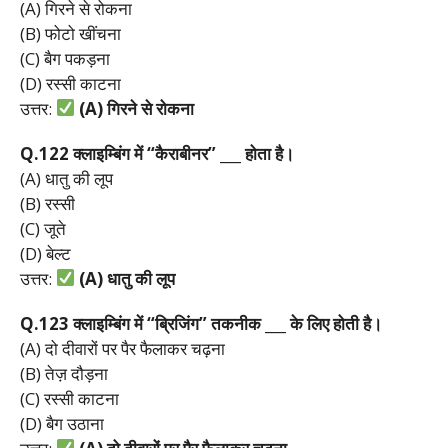
(A) गिरने से रोकना
(B) फोटो खींचना
(C) बैग पकड़ना
(D) रस्सी काटना
उत्तर:
(A)
गिरने
से
रोकना
Q.122
क्लाइम्बिंग
में “
कैराबीनर” ___
होता
है।
(A) धातु की लूप
(B) रस्सी
(C) जूते
(D) बेल्ट
उत्तर:
(A)
धातु
की
लूप
Q.123
क्लाइम्बिंग
में “
ब्रिजिंग”
तकनीक ___
के
लिए
होती
है।
(A) दो दीवारों पर पैर फैलाकर चढ़ना
(B) तेज़ दौड़ना
(C) रस्सी काटना
(D) बैग उठाना