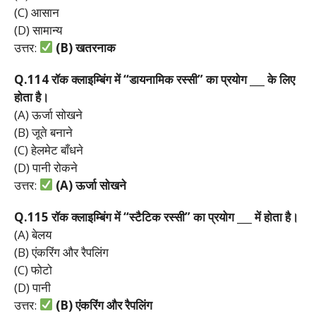
(C) आसान
(D) सामान्य
उत्तर:
(B)
खतरनाक
Q.114
रॉक
क्लाइम्बिंग
में “
डायनामिक
रस्सी”
का
प्रयोग ___
के
लिए
होता
है।
(A) ऊर्जा सोखने
(B) जूते बनाने
(C) हेलमेट बाँधने
(D) पानी रोकने
उत्तर:
(A)
ऊर्जा
सोखने
Q.115
रॉक
क्लाइम्बिंग
में “
स्टैटिक
रस्सी”
का
प्रयोग ___
में
होता
है।
(A) बेलय
(B) एंकरिंग और रैपलिंग
(C) फोटो
(D) पानी
उत्तर:
(B)
एंकरिंग
और
रैपलिंग