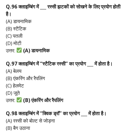
Q.96
क्लाइम्बिंग
में ___
रस्सी
झटकों
को
सोखने
के
लिए
प्रयोग
होती
है।
(A) डायनामिक
(B) स्टैटिक
(C) पतली
(D) मोटी
उत्तर:
(A)
डायनामिक
Q.97
क्लाइम्बिंग
में “
स्टैटिक
रस्सी”
का
प्रयोग ___
में
होता
है।
(A) बेलय
(B) एंकरिंग और रैपलिंग
(C) हेलमेट
(D) जूते
उत्तर:
(B)
एंकरिंग
और
रैपलिंग
Q.98
क्लाइम्बिंग
में “
क्विक
ड्रॉ”
का
प्रयोग ___
में
होता
है।
(A) रस्सी को बोल्ट से जोड़ना
(B) बैग उठाना