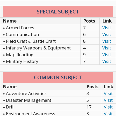
SPECIAL SUBJECT
Name
Posts
Link
» Armed Forces
7
Visit
» Communication
6
Visit
» Field Craft & Battle Craft
8
Visit
» Infantry Weapons & Equipment
4
Visit
» Map Reading
9
Visit
» Military History
7
Visit
COMMON SUBJECT
Name
Posts
Link
» Adventure Activities
3
Visit
» Disaster Management
5
Visit
» Drill
17
Visit
» Environment Awareness
3
Visit